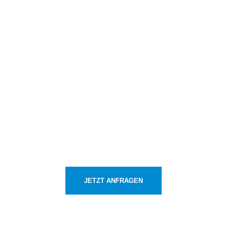
Sie benötigen eine
Badsanierung
oder einen
Fliesenleger?
JETZT ANFRAGEN