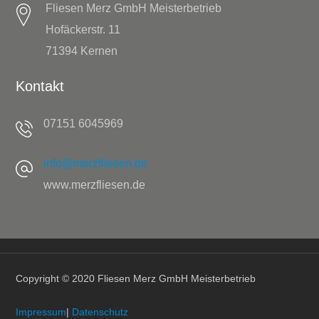
Fliesen Merz GmbH Meisterbetrieb
Hofäckerstr. 11
71394 Kernen
Kontakt
07151 6045969
info@merzfliesen.de
www.merzfliesen.de
Copyright © 2020 Fliesen Merz GmbH Meisterbetrieb
Impressum
|
Datenschutz